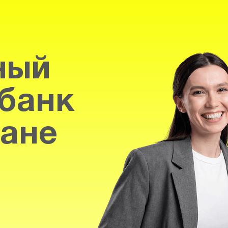
ный
банк
тане