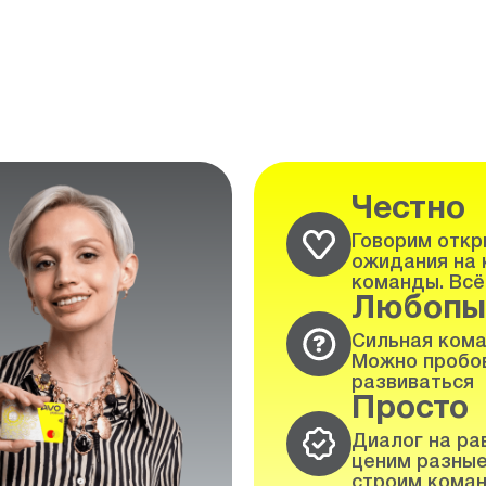
Честно
Говорим откры
ожидания на 
команды. Всё
Любопы
Сильная кома
Можно пробов
развиваться
Просто
Диалог на ра
ценим разные
строим коман