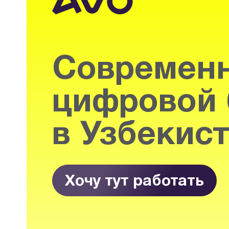
Современ
цифровой 
в Узбекис
Хочу тут работать