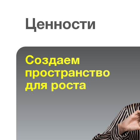
Ценности
Создаем
пространство
для роста